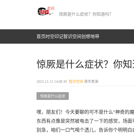
惊厥是什么症状？你知道吗？
首页
时空印记​
智识空间​
创想地带
惊厥是什么症状？你知
2025-11-11 14:08:39
智识空间​
清华老弟
惊厥是什么症状
嘿，朋友们！今天要聊的可不是什么“神奇的魔
东西有点像是突然被电击了一下的感觉，场面
别急，咱们一口气喝个透儿，告诉你个明明白