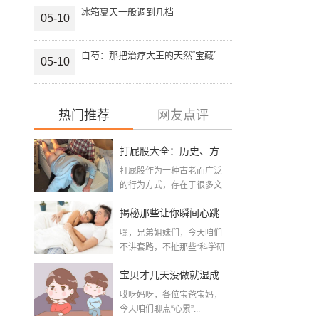
冰箱夏天一般调到几档
05-10
白芍：那把治疗大王的天然“宝藏”
05-10
热门推荐
网友点评
打屁股大全：历史、方
打屁股作为一种古老而广泛
法与注意事项全解析
的行为方式，存在于很多文
化和时代背景之中。从...
揭秘那些让你瞬间心跳
嘿，兄弟姐妹们，今天咱们
加速的夫妻性生活姿
不讲套路，不扯那些“科学研
究&r...
势，真的是“姿势”决定一
宝贝才几天没做就湿成
切吗？
哎呀妈呀，各位宝爸宝妈，
这个样，是不是出轨
今天咱们聊点“心累”...