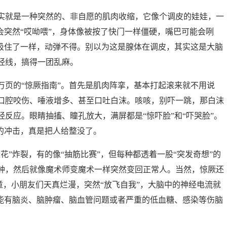
实就是一种突然的、非自愿的肌肉收缩，它像个调皮的娃娃，一
会突然“哎呦喂”，身体像被按了快门一样僵硬，嘴巴可能会咧
”吸住了一样，动弹不得。别以为这是腺体在调皮，其实这是大脑
经线，搞得一团乱麻。
万页的“惊厥指南”。首先是肌肉阵挛，基本打起滚来就不用说
口腔咬伤、唾液增多、甚至口吐白沫。咳咳，别吓一跳，那白沫
反应。眼睛抽搐、瞳孔放大，满屏都是“惊吓脸”和“吓哭脸”。
的冲击，真是把人给整没了。
花”炸裂，有的像“抽筋比赛”，但每种都透着一股“突发奇想”的
钟，然后就像魔术师变魔术一样突然变回正常人。当然，惊厥还
儿童，小朋友们天真烂漫，突然“放飞自我”，大脑中的神经电流就
可能有脑炎、脑肿瘤、脑血管问题或者严重的低血糖、感染等伤脑