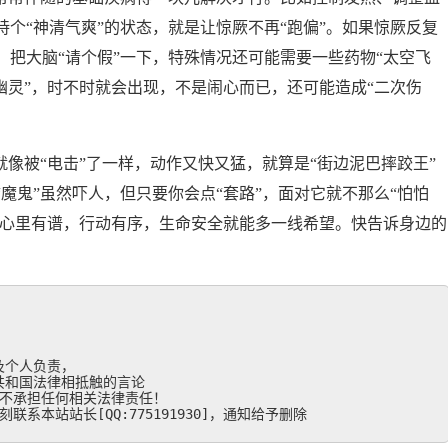
个“神清气爽”的状态，就是让惊厥不再“跑偏”。如果惊厥反复
把大脑“请个假”一下，特殊情况还可能需要一些药物“太空飞
幽灵”，时不时就会出现，不是闹心而已，还可能造成“二次伤
就像被“电击”了一样，动作又快又猛，就算是“街边泥巴摔跤王”
魔鬼”虽然吓人，但只要你会点“套路”，面对它就不那么“怕怕
，心里有谱，行动有序，生命安全就能多一线希望。快告诉身边的
？
个人负责，

和国法律相抵触的言论

不承担任何相关法律责任！

系本站站长[QQ:775191930]，通知给予删除