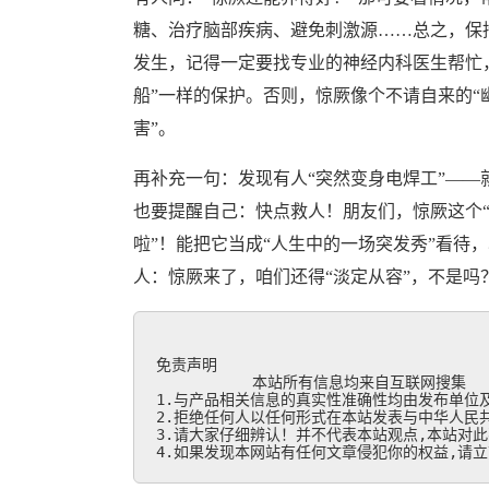
糖、治疗脑部疾病、避免刺激源……总之，保持
发生，记得一定要找专业的神经内科医生帮忙，
船”一样的保护。否则，惊厥像个不请自来的“
害”。
再补充一句：发现有人“突然变身电焊工”——
也要提醒自己：快点救人！朋友们，惊厥这个“
啦”！能把它当成“人生中的一场突发秀”看待
人：惊厥来了，咱们还得“淡定从容”，不是吗
免责声明

           本站所有信息均来自互联网搜集

1.与产品相关信息的真实性准确性均由发布单位及
2.拒绝任何人以任何形式在本站发表与中华人民共
3.请大家仔细辨认！并不代表本站观点,本站对此
4.如果发现本网站有任何文章侵犯你的权益,请立刻联