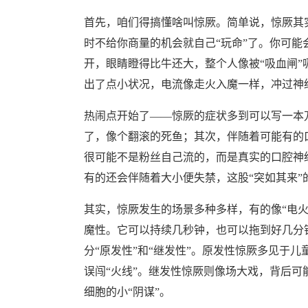
首先，咱们得搞懂啥叫惊厥。简单说，惊厥其
时不给你商量的机会就自己“玩命”了。你可能
开，眼睛瞪得比牛还大，整个人像被“吸血闸
出了点小状况，电流像走火入魔一样，冲过神
热闹点开始了——惊厥的症状多到可以写一本
了，像个翻滚的死鱼；其次，伴随着可能有的
很可能不是粉丝自己流的，而是真实的口腔神经
有的还会伴随着大小便失禁，这股“突如其来”
其实，惊厥发生的场景多种多样，有的像“电火
魔性。它可以持续几秒钟，也可以拖到好几分
分“原发性”和“继发性”。原发性惊厥多见于
误闯“火线”。继发性惊厥则像场大戏，背后
细胞的小“阴谋”。