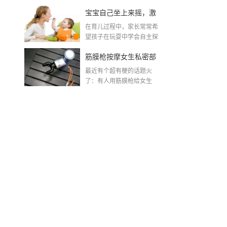
了？
宝宝自己坐上来摇，激
在育儿过程中，家长常常希
发孩子自主探索的乐趣
望孩子在玩耍中学会自主探
索与控制自己的身体。...
筋膜枪按摩女生私密部
最近有个超有梗的话题火
位？这波操作太有创意
了：有人用筋膜枪给女生
按"下面"？是的，你没听...
了！