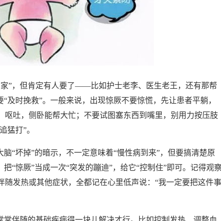
专家”，但肯定有人要了——比如护士老李、医生老王，还有那帮
要“及时挽救”。一般来说，出现惊厥不要惊慌，先让患者平躺，
、呕吐，侧卧能帮大忙；不要试图塞东西到嘴里，别用力按压肢
追猛打”。
大脑“坏掉”的暗示，不一定意味着“慢性病到来”，但要搞清楚原
把“惊厥”当成一次“突发的蹦迪”，给它“控制住”即可。记得观
伴随发热或其他症状，全都记在心里低声说：“我一定要把这件
，常常伴随的基础疾病得一块儿解决才行。比如控制发热、调整血