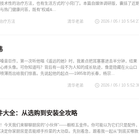
技术性的治疗方法，也有生活方式的“小窍门”。本篇自媒体调研版，囊括了近
热门健康问答，既有“权威&...
治疗方法
清华老弟
2026 / 05 / 10 5:54:2
纬
嗓音巨作，第一次听他唱《遥远的她》时，我差点把耳塞塞进去半分钟，结果
心疼头像。可你知道吗？背后有一段不为人知的成长轨迹，像是隐藏在火山口
喷薄而出给我们惊喜。先说起他的起点──1985年的长春，杨宗...
清华老弟
2026 / 05 / 10 5:52:3
件大全：从选购到安装全攻略
！今天我们来聊聊厨房的“小伙伴”——橱柜五金件。你可能以为它们只是配件
决定你家厨房是否能顺手拎菜的大功臣。先别着急，跟着我一起从“到底买哪款