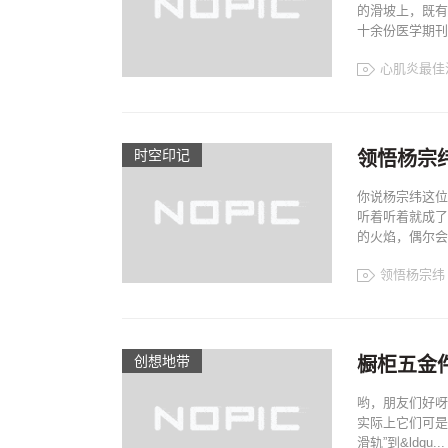
的滑坡上，既有
十余份医学期刊与
心肌炎最佳
时空印记​
领悟杨宗
你说杨宗纬这位
听着听着就成了
的火焰，偶尔会
领悟杨宗纬
创想地带
橱柜五金
哟，朋友们好呀
实际上它们可是
滑轨”到&ldqu...