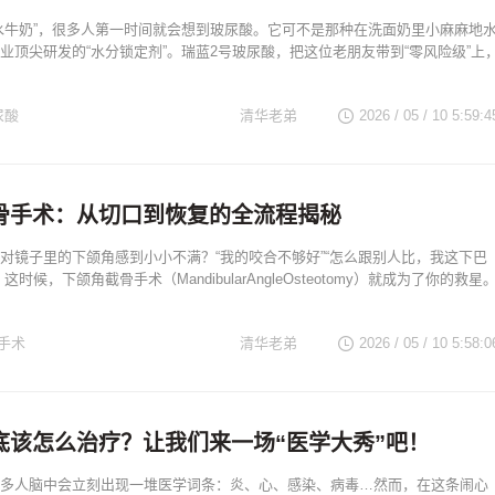
水牛奶”，很多人第一时间就会想到玻尿酸。它可不是那种在洗面奶里小麻麻地
业顶尖研发的“水分锁定剂”。瑞蓝2号玻尿酸，把这位老朋友带到“零风险级”上
尿酸
清华老弟
2026 / 05 / 10 5:59:4
骨手术：从切口到恢复的全流程揭秘
对镜子里的下颌角感到小小不满？“我的咬合不够好”“怎么跟别人比，我这下巴
时候，下颌角截骨手术（MandibularAngleOsteotomy）就成为了你的救星
手术
清华老弟
2026 / 05 / 10 5:58:0
底该怎么治疗？让我们来一场“医学大秀”吧！
多人脑中会立刻出现一堆医学词条：炎、心、感染、病毒…然而，在这条闹心