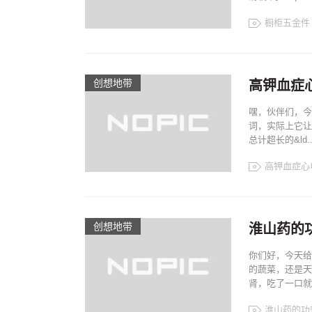
橱柜五金件
创想地带
高钾血症
嘿，伙伴们，今
词，实际上它让
总计超长的&ld..
高钾血症心
创想地带
淮山药的
你们好，今天给
的蔬菜，还是天
肾，吃了一口就
淮山药的功