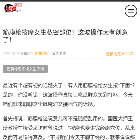
筋膜枪按摩女生私密部位？这波操作太有创意
了！
2026-03-06 6:08:50
创想地带
清华老弟
已被浏览3099次
筋膜枪用来按女生下面
最近有个超有梗的话题火了：有人用筋膜枪给女生按"下面"？
是的，你没听错！这波操作直接让吃瓜群众笑到打鸣，今天
咱们就来聊聊这个既魔幻又接地气的话题。
首先得说，筋膜枪这玩意儿可不是随便乱用的。国医大师王
琦教授在接受采访时曾说过："按摩也要讲究经络穴位，乱来
反而容易适得其反。"不过咱们今天不聊正经的，就来说说那