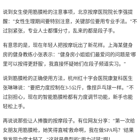
说到女生使用筋膜枪的注意事项，北京按摩医院院长李强提
醒："女性生理期间要特别注意，关键部位要用专业手法。"不
过别紧张，专业人士都懂分寸，乱来的都是段子手。
有意思的是，现在年轻人把按摩玩出了新花样。上海某健身
房的健身教练小张表示："健身房小姐姐们最爱问的问题是'哪
里可以按得更舒服'，我直接怀疑她们在段子频道实习。"
说到筋膜枪的正确使用方法，杭州红十字会医院康复科医生
张琳琳说："要把力度控制在3-5公斤，像捏乒乓球一样。"不
过别担心，现在的智能筋膜枪都有力度调节功能，新手也能
轻松上手。
再说说那些让人捧腹的按摩段子。有位网友分享："第一次给
女朋友用筋膜枪，她笑得直喊'救命啊，我在做SPA吗？'结果
我发现力度太轻了..."这就是典型的"用力过猛"啊！