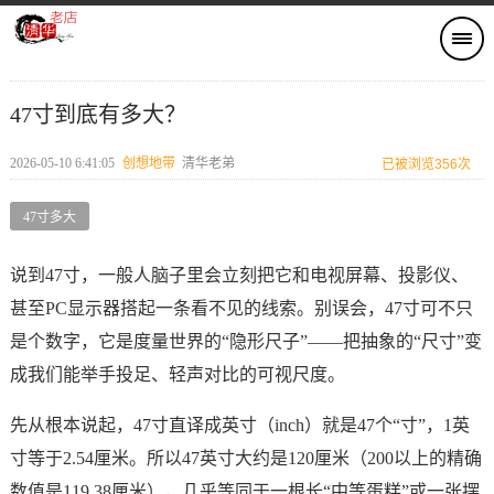
47寸到底有多大？
2026-05-10 6:41:05
创想地带
清华老弟
已被浏览356次
47寸多大
说到47寸，一般人脑子里会立刻把它和电视屏幕、投影仪、
甚至PC显示器搭起一条看不见的线索。别误会，47寸可不只
是个数字，它是度量世界的“隐形尺子”——把抽象的“尺寸”变
成我们能举手投足、轻声对比的可视尺度。
先从根本说起，47寸直译成英寸（inch）就是47个“寸”，1英
寸等于2.54厘米。所以47英寸大约是120厘米（200以上的精确
数值是119.38厘米），几乎等同于一根长“中等蛋糕”或一张摆