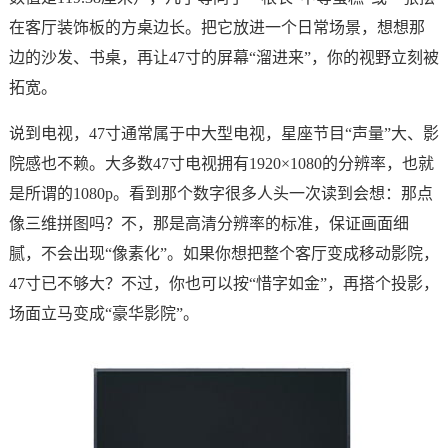
在客厅装饰板的方桌边长。把它放进一个日常场景，想想那
边的沙发、书桌，再让47寸的屏幕“溜进来”，你的视野立刻被
拓宽。
说到电视，47寸通常属于中大型电视，星座节目“声量”大、影
院感也不赖。大多数47寸电视拥有1920×1080的分辨率，也就
是所谓的1080p。看到那个数字很多人头一次读到会想：那点
像三维拼图吗？不，那是高清分辨率的标准，保证画面细
腻，不会出现“像素化”。如果你想把整个客厅变成移动影院，
47寸已不够大？不过，你也可以按“惜字如金”，再搭个投影，
场面立马变成“豪华影院”。