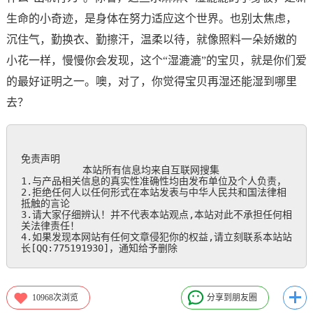
生命的小奇迹，是身体在努力适应这个世界。也别太焦虑，
沉住气，勤换衣、勤擦汗，温柔以待，就像照料一朵娇嫩的
小花一样，慢慢你会发现，这个“湿漉漉”的宝贝，就是你们爱
的最好证明之一。噢，对了，你觉得宝贝再湿还能湿到哪里
去？
免责声明

           本站所有信息均来自互联网搜集

1.与产品相关信息的真实性准确性均由发布单位及个人负责，

2.拒绝任何人以任何形式在本站发表与中华人民共和国法律相
抵触的言论

3.请大家仔细辨认！并不代表本站观点,本站对此不承担任何相
关法律责任！

4.如果发现本网站有任何文章侵犯你的权益,请立刻联系本站站
长[QQ:775191930]，通知给予删除
10968
次浏览
分享到朋友圈