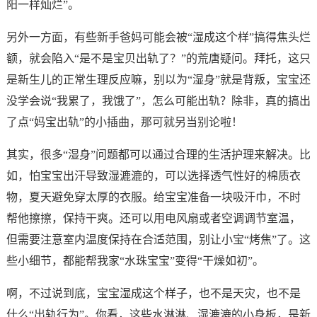
阳一样灿烂”。
另外一方面，有些新手爸妈可能会被“湿成这个样”搞得焦头烂
额，就会陷入“是不是宝贝出轨了？”的荒唐疑问。拜托，这只
是新生儿的正常生理反应嘛，别以为“湿身”就是背叛，宝宝还
没学会说“我累了，我饿了”，怎么可能出轨？除非，真的搞出
了点“妈宝出轨”的小插曲，那可就另当别论啦！
其实，很多“湿身”问题都可以通过合理的生活护理来解决。比
如，怕宝宝出汗导致湿漉漉的，可以选择透气性好的棉质衣
物，夏天避免穿太厚的衣服。给宝宝准备一块吸汗巾，不时
帮他擦擦，保持干爽。还可以用电风扇或者空调调节室温，
但需要注意室内温度保持在合适范围，别让小宝“烤焦”了。这
些小细节，都能帮我家“水珠宝宝”变得“干燥如初”。
啊，不过说到底，宝宝湿成这个样子，也不是天灾，也不是
什么“出轨行为”。你看，这些水淋淋、湿漉漉的小身板，是新