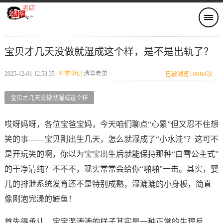
宝贝才几天没做就湿成这个样，是不是出轨了？
2025-12-01 12:53:35
时空印记​
清华老弟
已被浏览10968次
宝贝才几天没做就湿成这个样
哎呀妈呀，各位宝爸宝妈，今天咱们聊点“心累”但又忍不住想
笑的事——宝贝刚出生几天，怎么就湿成了“小水洼”？这可不
是开玩笑的啊，你以为宝宝出生后就能保持那种“白雪公主式”
的干净清纯？不不不，现实常常会给你“啪啪”一击。其实，婴
儿的排泄系统发育还不是特别成熟，湿漉漉的小身板，简直
像刚泡完澡的鲑鱼！
首先得承认，宝宝湿漉漉的样子其实是一种正常的生理反