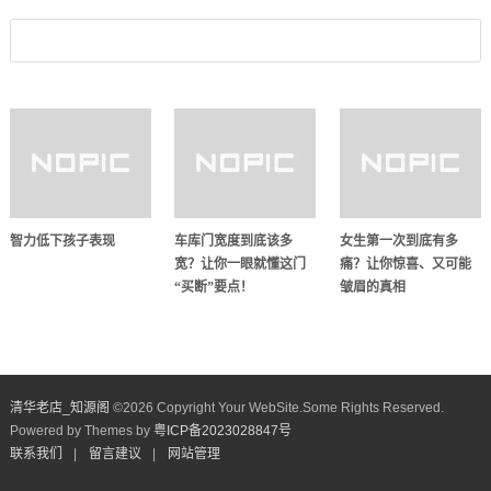
智力低下孩子表现
车库门宽度到底该多
女生第一次到底有多
宽？让你一眼就懂这门
痛？让你惊喜、又可能
“买断”要点！
皱眉的真相
清华老店_知源阁​
©
2026 Copyright Your WebSite.Some Rights Reserved.
Powered by Themes by
粤ICP备2023028847号
联系我们
|
留言建议
|
网站管理