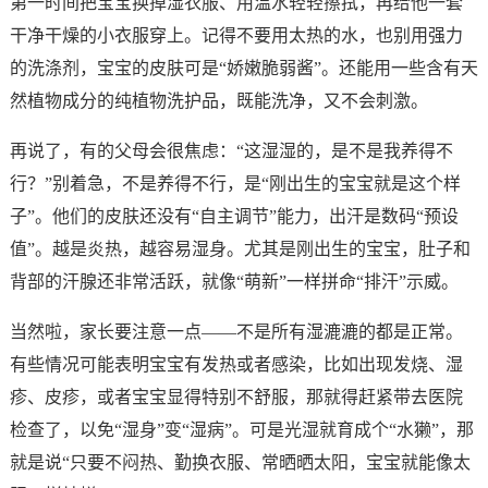
第一时间把宝宝换掉湿衣服、用温水轻轻擦拭，再给他一套
干净干燥的小衣服穿上。记得不要用太热的水，也别用强力
的洗涤剂，宝宝的皮肤可是“娇嫩脆弱酱”。还能用一些含有天
然植物成分的纯植物洗护品，既能洗净，又不会刺激。
再说了，有的父母会很焦虑：“这湿湿的，是不是我养得不
行？”别着急，不是养得不行，是“刚出生的宝宝就是这个样
子”。他们的皮肤还没有“自主调节”能力，出汗是数码“预设
值”。越是炎热，越容易湿身。尤其是刚出生的宝宝，肚子和
背部的汗腺还非常活跃，就像“萌新”一样拼命“排汗”示威。
当然啦，家长要注意一点——不是所有湿漉漉的都是正常。
有些情况可能表明宝宝有发热或者感染，比如出现发烧、湿
疹、皮疹，或者宝宝显得特别不舒服，那就得赶紧带去医院
检查了，以免“湿身”变“湿病”。可是光湿就育成个“水獭”，那
就是说“只要不闷热、勤换衣服、常晒晒太阳，宝宝就能像太