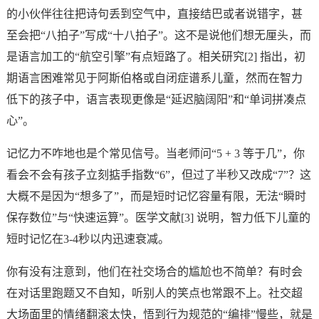
的小伙伴往往把诗句丢到空气中，直接结巴或者说错字，甚
至会把“八拍子”写成“十八拍子”。这不是说他们想无厘头，而
是语言加工的“航空引擎”有点短路了。相关研究[2] 指出，初
期语言困难常见于阿斯伯格或自闭症谱系儿童，然而在智力
低下的孩子中，语言表现更像是“延迟脑阔阳”和“单词拼凑点
心”。
记忆力不咋地也是个常见信号。当老师问“5 + 3 等于几”，你
看会不会有孩子立刻掂手指数“6”，但过了半秒又改成“7”？这
大概不是因为“想多了”，而是短时记忆容量有限，无法“瞬时
保存数位”与“快速运算”。医学文献[3] 说明，智力低下儿童的
短时记忆在3-4秒以内迅速衰减。
你有没有注意到，他们在社交场合的尴尬也不简单？有时会
在对话里跑题又不自知，听别人的笑点也常跟不上。社交超
大场面里的情绪翻滚太快，悟到行为规范的“编排”慢些，就是