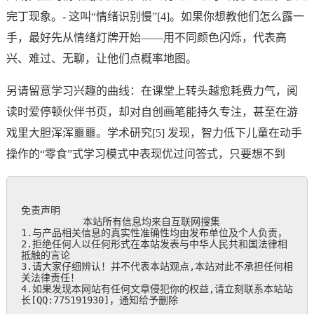
完丁现象。- 这叫“情绪识别慢”[4]。如果你想教他们怎么露一
手，最好先从情绪灯牌开始——用不同颜色闪烁，代表高
兴、难过、无聊，让他们点概率地图。
另请留意学习兴趣的曲线：在课堂上转头越愈耗费力气，阅
读时爱停顿伙伴书页，却对自创画笔能持久专注，甚至在游
戏里大胆浑浑噩噩。学术研究[5] 发现，智力低下儿童在动手
操作的“零食”式学习模式中表现优过问答式，只要想不到
免责声明

           本站所有信息均来自互联网搜集

1.与产品相关信息的真实性准确性均由发布单位及个人负责，

2.拒绝任何人以任何形式在本站发表与中华人民共和国法律相
抵触的言论

3.请大家仔细辨认！并不代表本站观点,本站对此不承担任何相
关法律责任！

4.如果发现本网站有任何文章侵犯你的权益,请立刻联系本站站
长[QQ:775191930]，通知给予删除