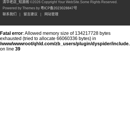
清华老店_知源阁​
©
2026 Copyright Your WebSite.Some Rights Reserved.
Powered by Themes by
粤ICP备2023028847号
联系我们
|
留言建议
|
网站管理
Fatal error
: Allowed memory size of 134217728 bytes
exhausted (tried to allocate 66060336 bytes) in
/www/wwwroot/qhld.com/zb_users/plugin/dyspider/include
on line
39