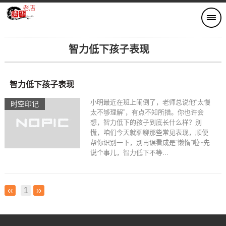
智力低下孩子表现
智力低下孩子表现
小明最近在班上闹倒了，老师总说他“太慢
时空印记​
太不够理解”，有点不知所措。你也许会
想，智力低下的孩子到底长什么样？别
慌，咱们今天就聊聊那些常见表现，顺便
帮你识别一下，别再误看成是“懒惰”啦~先
说个事儿，智力低下不等...
‹‹
1
››