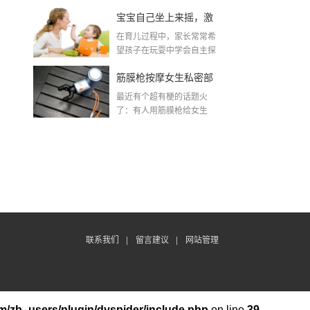
了？
宝宝自己坐上来摇，激
在育儿过程中，家长常常希
发孩子自主探索的乐趣
望孩子在玩耍中学会自主探
索与控制自己的身体。...
筋膜枪按摩女生私密部
最近有个超有梗的话题火
位？这波操作太有创意
了：有人用筋膜枪给女生
按"下面"？是的，你没听...
了！
联系我们
|
留言建议
|
网站管理
/zb_users/plugin/dyspider/include.php
on line
39