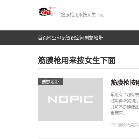
筋膜枪用来按女生下面
首页
时空印记​
智识空间​
创想地带
筋膜枪用来按女生下面
创想地带
筋膜枪按
最近有个超有梗
吃瓜群众笑到打
儿可不是随便乱
反而容...
筋膜枪用来