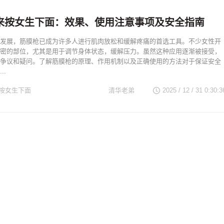
来按女生下面：效果、使用注意事项及安全指南
发展，筋膜枪已成为许多人进行肌肉放松和缓解疼痛的首选工具。不少女性开
密的部位，尤其是用于调节身体状态，缓解压力。虽然这种应用逐渐被接受，
争议和疑问。了解筋膜枪的原理、作用机制以及正确使用的方法对于保证安全
..
按女生下面
清华老弟
2025 / 12 / 31 0:30:3