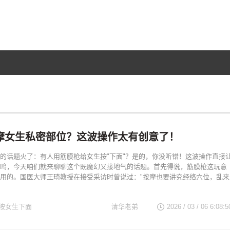
摩女生私密部位？这波操作太有创意了！
的话题火了：有人用筋膜枪给女生按"下面"？是的，你没听错！这波操作直接
鸣，今天咱们就来聊聊这个既魔幻又接地气的话题。首先得说，筋膜枪这玩意
用的。国医大师王琦教授在接受采访时曾说过："按摩也要讲究经络穴位，乱来
按女生下面
清华老弟
2026 / 03 / 06 6:08:5