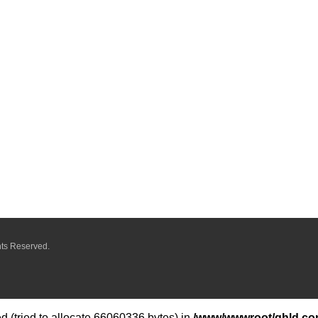
ts Reserved.
 (tried to allocate 66060336 bytes) in
/www/wwwroot/qhld.com