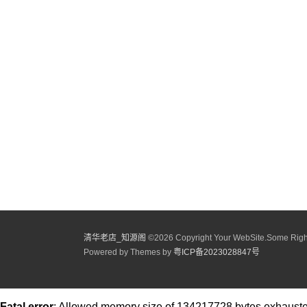
清华老店_知源阁​
©
2026 Copyright Your WebSite.Some Righ
Powered by Themes by
粤ICP备2023028847号
Fatal error
: Allowed memory size of 134217728 bytes exhausted