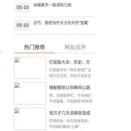
冰箱夏天一般调到几档
05-10
白芍：那把治疗大王的天然“宝藏”
05-10
热门推荐
网友点评
6
打屁股大全：历史、方
打屁股作为一种古老而广泛
法与注意事项全解析
的行为方式，存在于很多文
化和时代背景之中。从...
揭秘那些让你瞬间心跳
嘿，兄弟姐妹们，今天咱们
加速的夫妻性生活姿
不讲套路，不扯那些“科学研
究&r...
势，真的是“姿势”决定一
宝贝才几天没做就湿成
切吗？
哎呀妈呀，各位宝爸宝妈，
这个样，是不是出轨
今天咱们聊点“心累”...