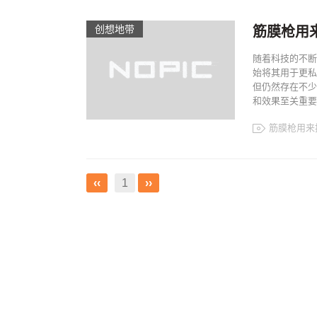
创想地带
筋膜枪用
随着科技的不断
始将其用于更私
但仍然存在不少
和效果至关重要.
筋膜枪用来
‹‹
1
››