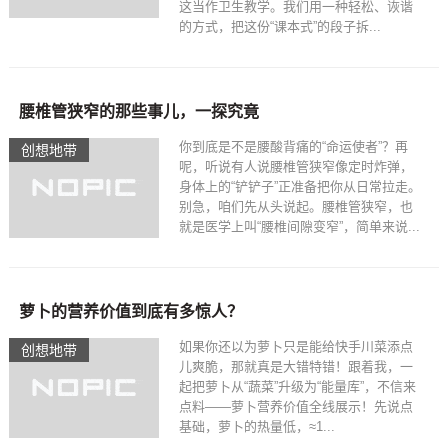
这当作卫生教学。我们用一种轻松、诙谐
的方式，把这份“课本式”的段子拆...
腰椎管狭窄的那些事儿，一探究竟
你到底是不是腰酸背痛的“命运使者”？再
创想地带
呢，听说有人说腰椎管狭窄像定时炸弹，
身体上的“铲铲子”正准备把你从日常拉走。
别急，咱们先从头说起。腰椎管狭窄，也
就是医学上叫“腰椎间隙变窄”，简单来说...
萝卜的营养价值到底有多惊人？
如果你还以为萝卜只是能给快手川菜添点
创想地带
儿爽脆，那就真是大错特错！跟着我，一
起把萝卜从“蔬菜”升级为“能量库”，不信来
点料——萝卜营养价值全线展示！先说点
基础，萝卜的热量低，≈1...