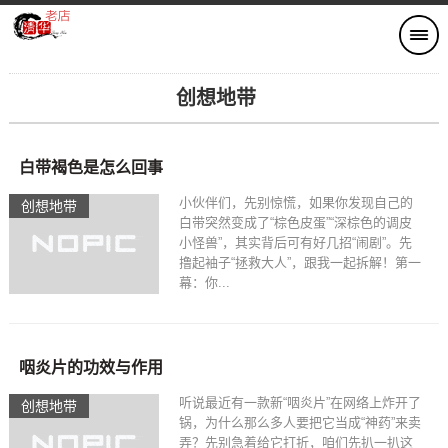
创想地带
白带褐色是怎么回事
小伙伴们，先别惊慌，如果你发现自己的
创想地带
白带突然变成了“棕色皮蛋”“深棕色的调皮
小怪兽”，其实背后可有好几招“闹剧”。先
撸起袖子“拯救大人”，跟我一起拆解！第一
幕：你...
咽炎片的功效与作用
听说最近有一款新“咽炎片”在网络上炸开了
创想地带
锅，为什么那么多人要把它当成“神药”来卖
弄？先别急着给它打折，咱们先扒一扒这