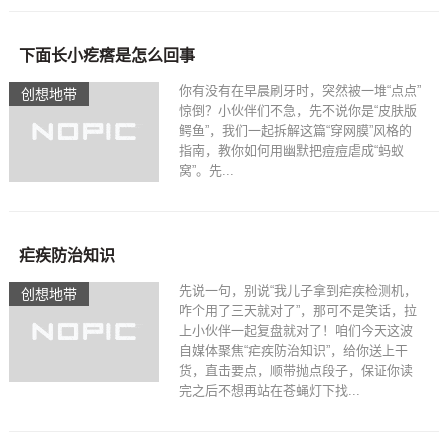
下面长小疙瘩是怎么回事
你有没有在早晨刷牙时，突然被一堆“点点”
创想地带
惊倒？小伙伴们不急，先不说你是“皮肤版
鳄鱼”，我们一起拆解这篇“穿网膜”风格的
指南，教你如何用幽默把痘痘虐成“蚂蚁
窝”。先...
疟疾防治知识
先说一句，别说“我儿子拿到疟疾检测机，
创想地带
咋个用了三天就对了”，那可不是笑话，拉
上小伙伴一起复盘就对了！咱们今天这波
自媒体聚焦“疟疾防治知识”，给你送上干
货，直击要点，顺带抛点段子，保证你读
完之后不想再站在苍蝇灯下找...