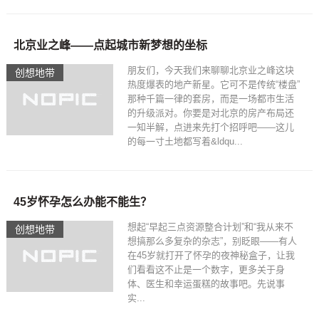
北京业之峰——点起城市新梦想的坐标
朋友们，今天我们来聊聊北京业之峰这块
创想地带
热度爆表的地产新星。它可不是传统“楼盘”
那种千篇一律的套房，而是一场都市生活
的升级派对。你要是对北京的房产布局还
一知半解，点进来先打个招呼吧——这儿
的每一寸土地都写着&ldqu...
45岁怀孕怎么办能不能生？
想起“早起三点资源整合计划”和“我从来不
创想地带
想搞那么多复杂的杂志”，别眨眼——有人
在45岁就打开了怀孕的夜神秘盒子，让我
们看看这不止是一个数字，更多关于身
体、医生和幸运蛋糕的故事吧。先说事
实...