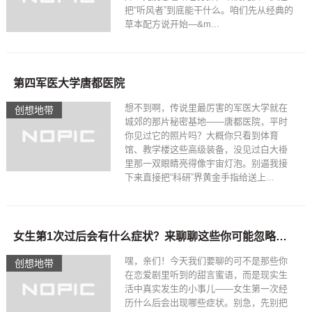
把“听风者”到底能干什么。咱们先从经典的
草本配方说开始—&m...
第四军医大学唐都医院
想不到啊，传说里最厉害的军医大学就在
创想地带
城郊的那片秘密基地——唐都医院，平时
你见过它的照片吗？大概你只看到体育
馆、教学楼这些高级装备，没见过白大褂
里那一双眼睛亮得像宇宙灯泡。别逼我接
下来直接把“科研”界黄金手指给送上...
女生第1次过后会有什么症状？来聊聊这些你可能忽略的小细节
嘿，亲们！今天我们要聊的可不是那些你
创想地带
在恋爱剧里听到的甜言蜜语，而是现实生
活中真实发生的小事儿——女生第一次经
历什么后会出现哪些症状。别急，先别把