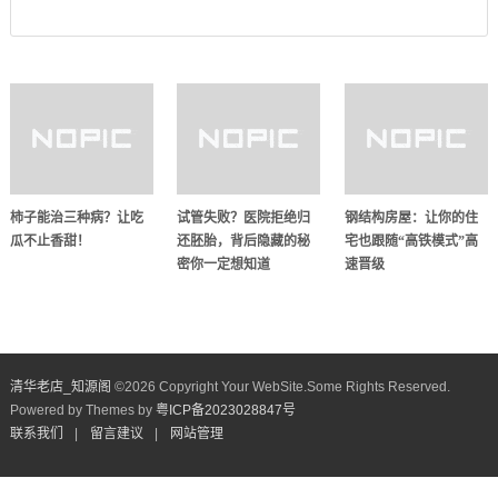
柿子能治三种病？让吃
试管失败？医院拒绝归
钢结构房屋：让你的住
瓜不止香甜！
还胚胎，背后隐藏的秘
宅也跟随“高铁模式”高
密你一定想知道
速晋级
清华老店_知源阁​
©
2026 Copyright Your WebSite.Some Rights Reserved.
Powered by Themes by
粤ICP备2023028847号
联系我们
|
留言建议
|
网站管理