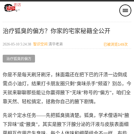
治疗狐臭的偏方？你家的宅家秘籍全公开
2026-05-10 5:24:38
智识空间​
清华老弟
已被浏览149次
治疗狐臭的偏方
你是不是每天刷牙刷牙，抹面霜还在把下巴的汗渍一边倒成
需点小油灯，结果打卡朋友圈只剩“臭味杀手”频道？别怂，今
天就来聊聊那些能让你嬴得腋下“无味”称号的“偏方”，咱们全
靠天然、轻松搞定，拯救你自己的腋下剧情。
先说个定水任务——先把狐臭搞清楚。狐臭，学术俚语叫“腋
下异味”或“腋臭”，其实是腋下汗腺分泌的汗液与皮肤表面细
菌相互作用产生臭味。每个人体味和细菌组合不一样，有些