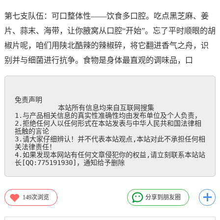
第七支队伍：可口整体性——饮食多口腔。吃点黑芝麻、姜
片、蒜末、海带，让你腋窝从口腔“开始”。忘了平时顺眼的胡
椒片呢，咱们用陕北酷辣的辣椒碎，将它翻进香气之舟，识
别并与细菌进行抗争。食物是身体最直观的调味品，口
免责声明

           本站所有信息均来自互联网搜集

1.与产品相关信息的真实性准确性均由发布单位及个人负责，

2.拒绝任何人以任何形式在本站发表与中华人民共和国法律相
抵触的言论

3.请大家仔细辨认！并不代表本站观点,本站对此不承担任何相
关法律责任！

4.如果发现本网站有任何文章侵犯你的权益,请立刻联系本站站
长[QQ:775191930]，通知给予删除
149
次浏览
分享到朋友圈