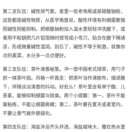
第二支队伍：碱性排气套。家里一些老电瓶或是碳酸钠粉，
这些都是碱性物质，从医学角度说，酸性环境有利细菌繁殖
而碱性则能抑制。把碳酸钠粉加入温水里轻轻冲洗腋下，或
者用不粘锅把几片铝箔随时捏弯成小弯刀，贴合在腋下隔请
凉，形成微量碱性湿润。别忘了，碱性不等于刺激，就像你
点的素菜，水分多一点点便好。
第三支队伍：茶叶清香秘笈。冲一壶中国老式绿茶，用勺子
抓一抹茶叶固。风格一杆直走：把茶叶当作清脓布，揉进腋
下，伴随淡淡清香的抖动。好处么？茶叶里含有单宁酸、儿
茶素，能够抑制细菌与除臭。两个小提醒：第一，茶叶不能
废粘练，不能让细菌痴缠；第二，茶叶要在夏天或者室内，
不要让香气被外貌弱化。
第四支队伍：海盐沐浴齐头并进。海盐咸味大，撒在热水里