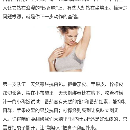
人让它站在浪漫的“她香味”上，有些人却站在尘埃里。搞清楚
问题根源，就是你下一步动作的基础。
第一支队伍：天然霉烂抗菌包。把番茄皮、苹果皮、柠檬皮
都切长条，摆在小布袋里，天天倒绑春枕在腋下，咬着柠檬
汁一倒小稀饭试试！番茄含有天然的维C和番茄红素，能抑制
菌群；苹果皮里的果胶抗菌；柠檬烃则爽到让臭味立刻走
人。记得咱们要翻修我们大脑里“世内土司”还是好现成的，只
需要把袋子撕开，让“嫌疑人”把鼻子迎面扑来。