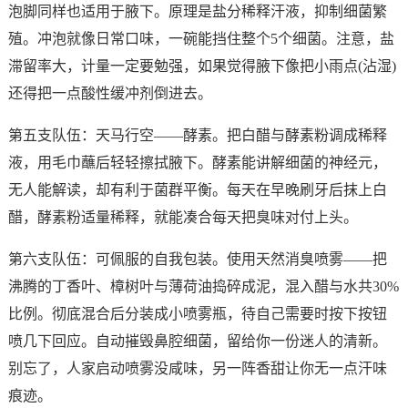
泡脚同样也适用于腋下。原理是盐分稀释汗液，抑制细菌繁
殖。冲泡就像日常口味，一碗能挡住整个5个细菌。注意，盐
滞留率大，计量一定要勉强，如果觉得腋下像把小雨点(沾湿)
还得把一点酸性缓冲剂倒进去。
第五支队伍：天马行空——酵素。把白醋与酵素粉调成稀释
液，用毛巾蘸后轻轻擦拭腋下。酵素能讲解细菌的神经元，
无人能解读，却有利于菌群平衡。每天在早晚刷牙后抹上白
醋，酵素粉适量稀释，就能凑合每天把臭味对付上头。
第六支队伍：可佩服的自我包装。使用天然消臭喷雾——把
沸腾的丁香叶、樟树叶与薄荷油捣碎成泥，混入醋与水共30%
比例。彻底混合后分装成小喷雾瓶，待自己需要时按下按钮
喷几下回应。自动摧毁鼻腔细菌，留给你一份迷人的清新。
别忘了，人家启动喷雾没咸味，另一阵香甜让你无一点汗味
痕迹。