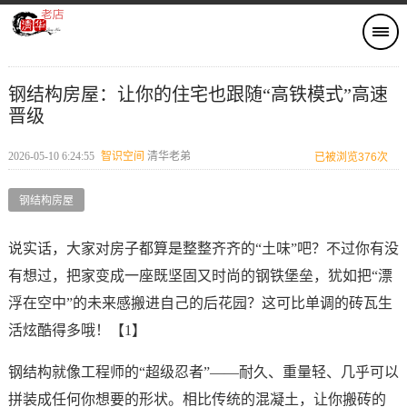
钢结构房屋：让你的住宅也跟随“高铁模式”高速
晋级
2026-05-10 6:24:55
智识空间​
清华老弟
已被浏览376次
钢结构房屋
说实话，大家对房子都算是整整齐齐的“土味”吧？不过你有没
有想过，把家变成一座既坚固又时尚的钢铁堡垒，犹如把“漂
浮在空中”的未来感搬进自己的后花园？这可比单调的砖瓦生
活炫酷得多哦！【1】
钢结构就像工程师的“超级忍者”——耐久、重量轻、几乎可以
拼装成任何你想要的形状。相比传统的混凝土，让你搬砖的