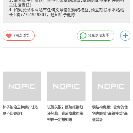
3.请大家仔细辨认！并不代表本站观点,本站对此不承担任何相
关法律责任！

4.如果发现本网站有任何文章侵犯你的权益,请立刻联系本站站
长[QQ:775191930]，通知给予删除
376
次浏览
分享到朋友圈
柿子能治三种病？让吃
试管失败？医院拒绝归
钢结构房屋：让你的住
瓜不止香甜！
还胚胎，背后隐藏的秘
宅也跟随“高铁模式”高
密你一定想知道
速晋级