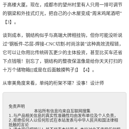
于高楼大厦。现在，成都市的望州村里有人只用一排可调节
的钢梁和外挂式灯光，把自己的小木屋变成“周末鸡尾酒吧”
【3】。
谈到成本，钢结构似乎与高端大牌相挂钩，但你可能没听说
过“钢板件-芯层-焊接-CNC切割-时尚涂装”这种高效流程链，
它可以让你用比传统砖瓦更少的主体投资，甚至比买车还省
下点钱哦！别忘了，钢结构的整夜保温像是给你天天打扫的
十万个储物箱[[或是在后面触摸鸭子]】【4】。
从审美角度来看，单纯的桁架不堪？没事！设计师
免责声明

           本站所有信息均来自互联网搜集

1.与产品相关信息的真实性准确性均由发布单位及个人负责，

2.拒绝任何人以任何形式在本站发表与中华人民共和国法律相
抵触的言论
