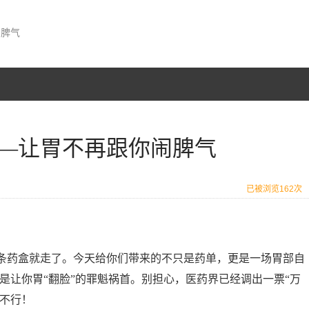
闹脾气
—让胃不再跟你闹脾气
已被浏览162次
条药盒就走了。今天给你们带来的不只是药单，更是一场胃部自
是让你胃“翻脸”的罪魁祸首。别担心，医药界已经调出一票“万
也不行！