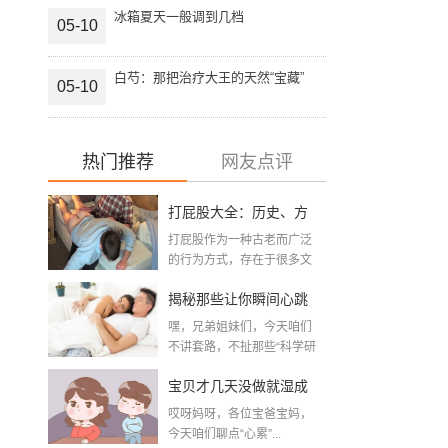
冰箱夏天一般调到几档
05-10
白芍：那把治疗大王的天然“宝藏”
05-10
热门推荐
网友点评
打屁股大全：历史、方
打屁股作为一种古老而广泛
法与注意事项全解析
的行为方式，存在于很多文
化和时代背景之中。从...
揭秘那些让你瞬间心跳
嘿，兄弟姐妹们，今天咱们
加速的夫妻性生活姿
不讲套路，不扯那些“科学研
究&r...
势，真的是“姿势”决定一
宝贝才几天没做就湿成
切吗？
哎呀妈呀，各位宝爸宝妈，
这个样，是不是出轨
今天咱们聊点“心累”...