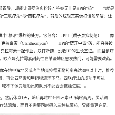
胃酸，却能让胃壁治愈粉碎？答案无非是HP的“药”——也就是
的“三联疗法”与“四联疗法”，背后的逻辑其实像打怪般简洁：让
“糖溶”爆炸的处方。它包含： - PPI（质子泵抑制剂）——像
拉霉素（Clarithromycin）——HP的“蓝牙中毒”药，能直接被
n）——和克拉霉素一起作业，双打断药，没收HP的生长签证。 而且该疗
体感染。缺点是克拉霉素耐药性在某些地区愈发热门，可能需要改药。
你在地中海地区或者当地克拉霉素耐药率高达30%以上时，推荐
巩固，再让四环素和甲硝唑连环下马。四联疗法的成功率可达
药，吃不下像受雇船员的队员不配合会拖延进度）。
天，然后休息1天，随后再吃PPI+四环素+甲硝唑两周。灵活调
序疗法温和，而且不需要同时摄入三种抗菌药，胃能量更充足。