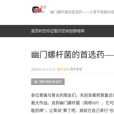
幽门螺杆菌的首选药——让胃不再跟你
首页
时空印记​
智识空间​
创想地带
幽门螺杆菌的首选药—
2026-05-10 6:12:23
智识空间​
清华老弟
幽门螺杆菌的首选药
各位胃痛与胃炎的朋友们，先别急着把胃塞点
救大作战。说到幽门螺杆菌（简称HP），它可
能药牌”，让胃说“算了吧，病就它自己来行”