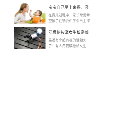
了？
宝宝自己坐上来摇，激
在育儿过程中，家长常常希
发孩子自主探索的乐趣
望孩子在玩耍中学会自主探
索与控制自己的身体。...
筋膜枪按摩女生私密部
最近有个超有梗的话题火
位？这波操作太有创意
了：有人用筋膜枪给女生
按"下面"？是的，你没听...
了！