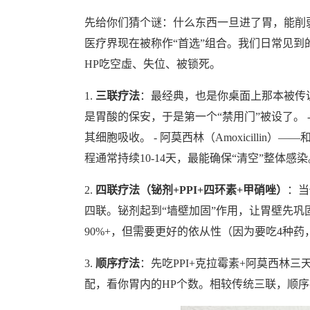
先给你们猜个谜：什么东西一旦进了胃，能削弱
医疗界现在被称作“首选”组合。我们日常见到
HP吃空虛、失位、被锁死。
1.
三联疗法
：最经典，也是你桌面上那本被传说中
是胃酸的保安，于是第一个“禁用门”被设了。 - 克
其细胞吸收。 - 阿莫西林（Amoxicilli
程通常持续10-14天，最能确保“清空”整
2.
四联疗法（铋剂+PPI+四环素+甲硝唑）
：当
四联。铋剂起到“墙壁加固”作用，让胃壁先
90%+，但需要更好的依从性（因为要吃4种
3.
顺序疗法
：先吃PPI+克拉霉素+阿莫西林三
配，看你胃内的HP个数。相较传统三联，顺