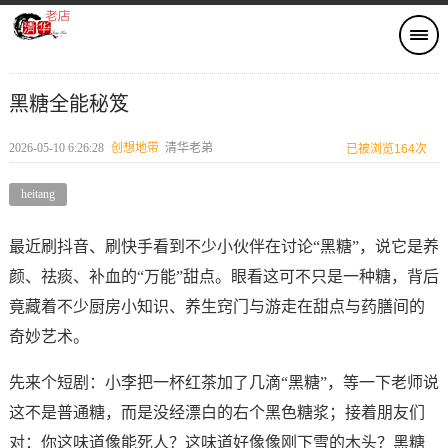
黑糖全能秘笈
2026-05-10 6:26:28
创想地带
清华老弟
已被浏览164次
heitang
最近刷抖音、刷快手看到不少小伙伴在讨论“黑糖”，说它是养
颜、祛痰、补血的“万能”甜点。眼看这可不只是一种糖，背后
竟藏着不少厨房小知识、养生窍门与游走在甜点与药膳间的
奇妙艺术。
先来个短剧：小李把一杯红茶加了几滴“黑糖”，等一下老师说
这不是普通糖，而是没经漂白的右个黑色糖浆；接着朋友们
对：你这味道像能死人？这味道好像像刚下雪的木头？黑糖