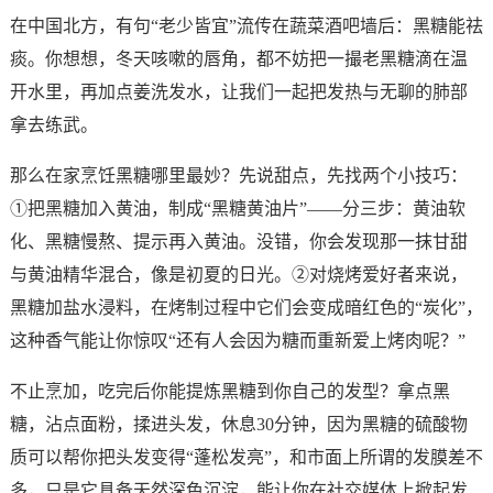
在中国北方，有句“老少皆宜”流传在蔬菜酒吧墙后：黑糖能祛
痰。你想想，冬天咳嗽的唇角，都不妨把一撮老黑糖滴在温
开水里，再加点姜洗发水，让我们一起把发热与无聊的肺部
拿去练武。
那么在家烹饪黑糖哪里最妙？先说甜点，先找两个小技巧：
①把黑糖加入黄油，制成“黑糖黄油片”——分三步：黄油软
化、黑糖慢熬、提示再入黄油。没错，你会发现那一抹甘甜
与黄油精华混合，像是初夏的日光。②对烧烤爱好者来说，
黑糖加盐水浸料，在烤制过程中它们会变成暗红色的“炭化”，
这种香气能让你惊叹“还有人会因为糖而重新爱上烤肉呢？”
不止烹加，吃完后你能提炼黑糖到你自己的发型？拿点黑
糖，沾点面粉，揉进头发，休息30分钟，因为黑糖的硫酸物
质可以帮你把头发变得“蓬松发亮”，和市面上所谓的发膜差不
多，只是它具备天然深色沉淀，能让你在社交媒体上掀起发