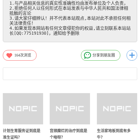
1.与产品相关信息的真实性准确性均由发布单位及个人负责，

2.拒绝任何人以任何形式在本站发表与中华人民共和国法律相
抵触的言论

3.请大家仔细辨认！并不代表本站观点,本站对此不承担任何相
关法律责任！

4.如果发现本网站有任何文章侵犯你的权益,请立刻联系本站站
长[QQ:775191930]，通知给予删除
164
次浏览
分享到朋友圈
计划生育服务证到底是
宫颈糜烂的治疗到底是
生活家地板到底有多
准生证吗？
个啥呀？
牛？