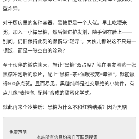
型炸弹。
对于厨房里的各种容器，黑糖更是一个大佬。早上吃粳米
粥，加入一小撮黑糖，然后倒进护发剂，随手倒在脸上——
别问，仍旧保持此刻的懒惰与“轻浮”。大伙儿都说这不只是一
顿饭，而是一张空白的涂鸦？
至于伙伴的微信聊天，想让“黑糖”双占席？就在朋友圈贴一张
黑糖冲泡后的照片，配上“黑糖+茶+温暖被窝=幸福”，就能赢
得600多点赞。显而易见，黑糖纯粹是社交联络的小物件，有
点儿像“表情包+配料”合成的甜蜜化学式。
就此再来个冷笑话：黑糖为什么不和红糖结婚？因为黑糖
免责声明

           本站所有信息均来自互联网搜集
