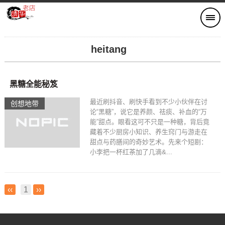
heitang
黑糖全能秘笈
最近刷抖音、刷快手看到不少小伙伴在讨
创想地带
论“黑糖”，说它是养颜、祛痰、补血的“万
能”甜点。眼看这可不只是一种糖，背后竟
藏着不少厨房小知识、养生窍门与游走在
甜点与药膳间的奇妙艺术。先来个短剧：
小李把一杯红茶加了几滴&...
‹‹
1
››