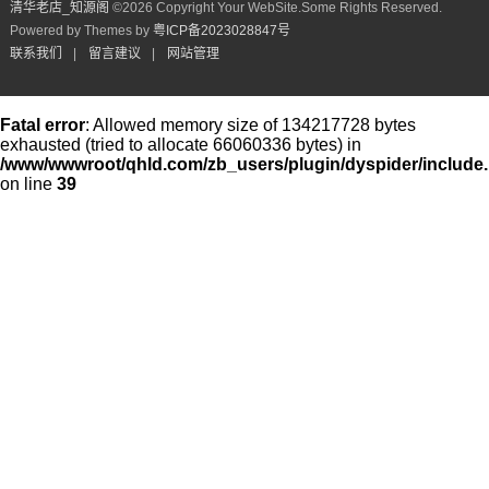
清华老店_知源阁​
©
2026 Copyright Your WebSite.Some Rights Reserved.
Powered by Themes by
粤ICP备2023028847号
联系我们
|
留言建议
|
网站管理
Fatal error
: Allowed memory size of 134217728 bytes
exhausted (tried to allocate 66060336 bytes) in
/www/wwwroot/qhld.com/zb_users/plugin/dyspider/include
on line
39