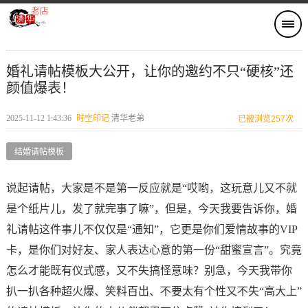
婚礼请帖模板大公开，让你的邀约不只“硬核”还
颜值爆表！
2025-11-12 1:43:36
时空印记​
清华老弟
已被浏览257次
结婚请帖模板
说起请帖，大家是不是第一反应就是“哎哟，这玩意儿又不就
是个纸片儿，发了就完事了嘛”，但是，今天我要告诉你，婚
礼请帖这件事儿不仅仅是“通知”，它更是你们爱情故事的VIP
卡，是你们对好友、家人表达心意的第一份“甜蜜宣言”。究竟
怎么才能既有仪式感，又不失搞怪意味？别急，今天我带你
扒一扒各种超火爆、笑料百出、不要太有个性又不失“高大上”