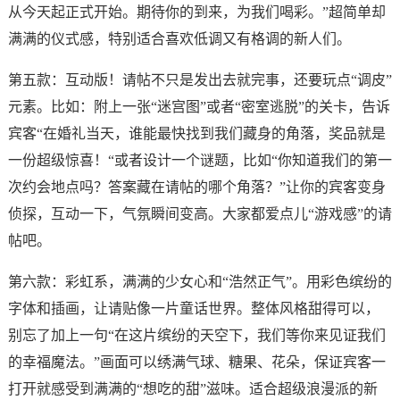
从今天起正式开始。期待你的到来，为我们喝彩。”超简单却
满满的仪式感，特别适合喜欢低调又有格调的新人们。
第五款：互动版！请帖不只是发出去就完事，还要玩点“调皮”
元素。比如：附上一张“迷宫图”或者“密室逃脱”的关卡，告诉
宾客“在婚礼当天，谁能最快找到我们藏身的角落，奖品就是
一份超级惊喜！“或者设计一个谜题，比如“你知道我们的第一
次约会地点吗？答案藏在请帖的哪个角落？”让你的宾客变身
侦探，互动一下，气氛瞬间变高。大家都爱点儿“游戏感”的请
帖吧。
第六款：彩虹系，满满的少女心和“浩然正气”。用彩色缤纷的
字体和插画，让请贴像一片童话世界。整体风格甜得可以，
别忘了加上一句“在这片缤纷的天空下，我们等你来见证我们
的幸福魔法。”画面可以绣满气球、糖果、花朵，保证宾客一
打开就感受到满满的“想吃的甜”滋味。适合超级浪漫派的新