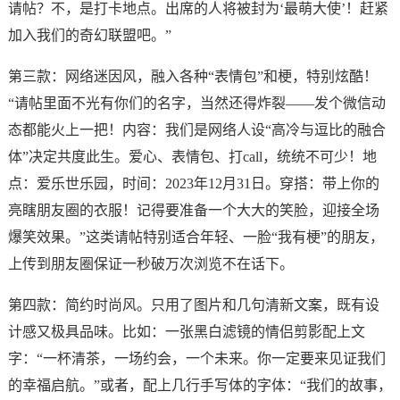
请帖？不，是打卡地点。出席的人将被封为‘最萌大使’！赶紧
加入我们的奇幻联盟吧。”
第三款：网络迷因风，融入各种“表情包”和梗，特别炫酷！
“请帖里面不光有你们的名字，当然还得炸裂——发个微信动
态都能火上一把！内容：我们是网络人设“高冷与逗比的融合
体”决定共度此生。爱心、表情包、打call，统统不可少！地
点：爱乐世乐园，时间：2023年12月31日。穿搭：带上你的
亮瞎朋友圈的衣服！记得要准备一个大大的笑脸，迎接全场
爆笑效果。”这类请帖特别适合年轻、一脸“我有梗”的朋友，
上传到朋友圈保证一秒破万次浏览不在话下。
第四款：简约时尚风。只用了图片和几句清新文案，既有设
计感又极具品味。比如：一张黑白滤镜的情侣剪影配上文
字：“一杯清茶，一场约会，一个未来。你一定要来见证我们
的幸福启航。”或者，配上几行手写体的字体：“我们的故事，