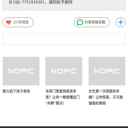
长[QQ:775191930]，通知给予删除
257
次浏览
分享到朋友圈
智力低下孩子表现
车库门宽度到底该多
女生第一次到底有多
宽？让你一眼就懂这门
痛？让你惊喜、又可能
“买断”要点！
皱眉的真相