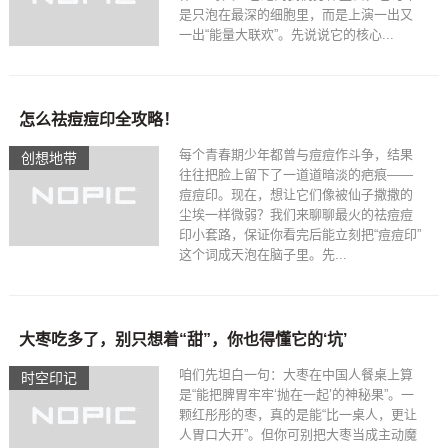
是只泡在最深的细胞里，而是上演一出又
一出“能量大联欢”。先说说它的核心...
怎么祛痘痘印全攻略！
每个青春期少年都曾与痘痘作斗争，结果
创想地带
往往把脸上留下了一道道暗淡的疤痕——
痘痘印。现在，想让它们像被仙子撒撒的
尘埃一样微弱？我们来聊聊最火的祛痘痘
印小套路，保证你看完后能立刻把“痘痘印”
这个词成天泡在脑子里。先...
大枣吃多了，别只想着“甜”，你也得懂它的‘坑’
咱们先坦白一句：大枣在中国人餐桌上算
时空印记​
是“能把脾胃牢牢‘抛在一起’的神秘果”。一
颗红彤彤的枣，真的是能“比一桌人，更让
人胃口大开”。但你可别把大枣当成主动魔