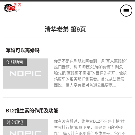
清华老弟 第9页
军婚可以离婚吗
你是不是在刷朋友圈看到一条“军人离婚论”
创想地带
热门话题，想问问我这边的“实情”？别急，
咱先把“军婚离不离婚”的目标先拆开，像拆
鸡蛋里的蛋黄那样倒着看。首先从法律层
面说，军人享有相对普通公民更宽...
B12维生素的作用及功能
你有没有想过，维生素B12不只是上榜“维
时空印记​
生素排行榜”那颗明星，而是真正的“神操
作”！每天让它跑到我们身体里去，它可不