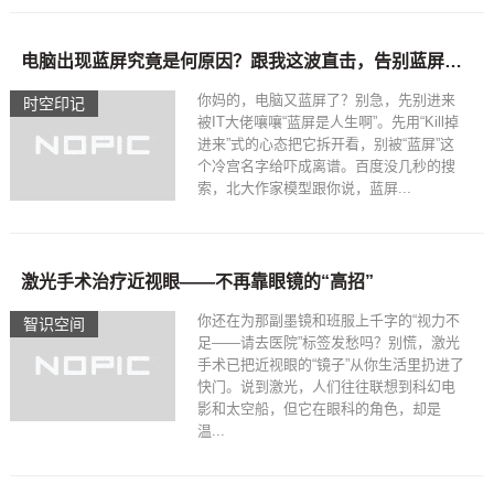
电脑出现蓝屏究竟是何原因？跟我这波直击，告别蓝屏尴尬
你妈的，电脑又蓝屏了？别急，先别进来
时空印记​
被IT大佬嚷嚷“蓝屏是人生啊”。先用“Kill掉
进来”式的心态把它拆开看，别被“蓝屏”这
个冷宫名字给吓成离谱。百度没几秒的搜
索，北大作家模型跟你说，蓝屏...
激光手术治疗近视眼——不再靠眼镜的“高招”
你还在为那副墨镜和班服上千字的“视力不
智识空间​
足——请去医院”标签发愁吗？别慌，激光
手术已把近视眼的“镜子”从你生活里扔进了
快门。说到激光，人们往往联想到科幻电
影和太空船，但它在眼科的角色，却是
温...