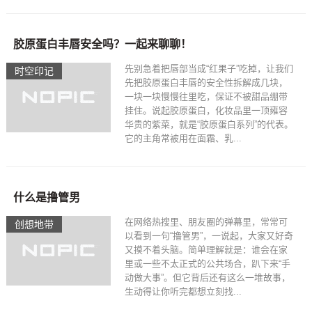
胶原蛋白丰唇安全吗？一起来聊聊！
先别急着把唇部当成“红果子”吃掉，让我们
时空印记​
先把胶原蛋白丰唇的安全性拆解成几块，
一块一块慢慢往里吃，保证不被甜品绷带
挂住。说起胶原蛋白，化妆品里一顶雍容
华贵的紫菜，就是“胶原蛋白系列”的代表。
它的主角常被用在面霜、乳...
什么是撸管男
在网络热搜里、朋友圈的弹幕里，常常可
创想地带
以看到一句“撸管男”，一说起，大家又好奇
又摸不着头脑。简单理解就是：谁会在家
里或一些不太正式的公共场合，趴下来“手
动做大事”。但它背后还有这么一堆故事，
生动得让你听完都想立刻找...