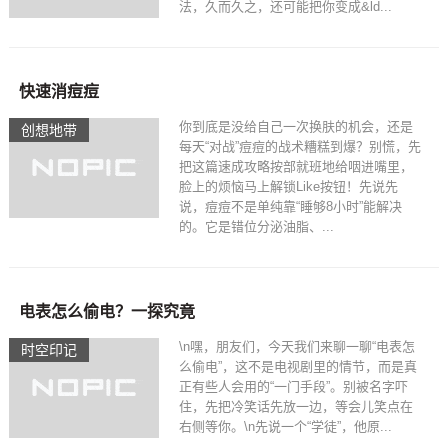
法，久而久之，还可能把你变成&ld...
快速消痘痘
你到底是没给自己一次换肤的机会，还是
创想地带
每天“对战”痘痘的战术糟糕到爆？别慌，先
把这篇速成攻略按部就班地给咽进嘴里，
脸上的烦恼马上解锁Like按钮！先说先
说，痘痘不是单纯靠“睡够8小时”能解决
的。它是错位分泌油脂、...
电表怎么偷电？一探究竟
\n嘿，朋友们，今天我们来聊一聊“电表怎
时空印记​
么偷电”，这不是电视剧里的情节，而是真
正有些人会用的“一门手段”。别被名字吓
住，先把冷笑话先放一边，等会儿笑点在
右侧等你。\n先说一个“学徒”，他原...