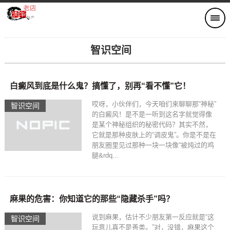
智识空间​
白癜风到底是什么鬼？搞懂了，别再“看不懂”它！
哎呀，小伙伴们，今天咱们来聊聊那“神秘”
智识空间​
的白癜风！是不是一听到这名字就觉得像
是某个神秘组织的秘密代码？其实不然，
它就是那种皮肤上的“调皮鬼”。你是不是在
朋友圈里见过那种一块一块像“被炖过的鸡
腿&rdq...
麻果的危害：你知道它的那些“隐藏杀手”吗？
说到麻果，估计不少朋友第一反应就是“这
智识空间​
玩意儿真不是善类。”对，没错，麻果这个