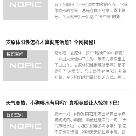
名字在圈内可不是“温柔体贴”的存在，它就
像隐形的怪兽，总是在你不经意间露出獠
牙。今天就来扒一扒这个“毒中毒”的角...
支原体阳性怎样才算彻底治愈？全网揭秘！
哎呦喂，支原体，这个“暗地里的小精灵”，
智识空间​
一查出来就像中了头彩，瞬间心情像坐上
了过山车。支原体阳性到底啥事啊？是不
是吃了“迷魂汤”，马上就得“铲除”掉？别急
别急，今天咱们就用最轻松的方式，扒...
天气变热，小狗喂水有用吗？真相竟然让人惊掉下巴！
夏天一到，闺蜜们都在朋友圈晒自己家猫
智识空间​
猫狗狗的小萌照，顺便还能看到一句：“天
气热喂水啦，小宝贝们要多喝水哦！”你是
不是也在懊恼，狗狗天天扒拉着水碗，就