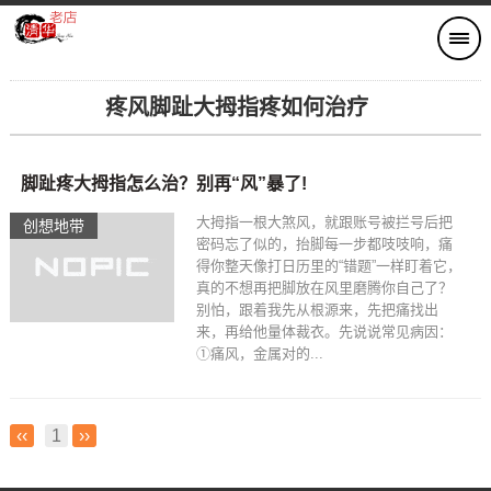
疼风脚趾大拇指疼如何治疗
脚趾疼大拇指怎么治？别再“风”暴了!
大拇指一根大煞风，就跟账号被拦号后把
创想地带
密码忘了似的，抬脚每一步都吱吱响，痛
得你整天像打日历里的“错题”一样盯着它，
真的不想再把脚放在风里磨腾你自己了？
别怕，跟着我先从根源来，先把痛找出
来，再给他量体裁衣。先说说常见病因：
①痛风，金属对的...
‹‹
1
››