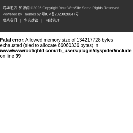
清华老店_知源阁​
©
2026 Copyright Your WebSite.Some Rights Reserved.
Powered by Themes by
粤ICP备2023028847号
联系我们
|
留言建议
|
网站管理
Fatal error
: Allowed memory size of 134217728 bytes
exhausted (tried to allocate 66060336 bytes) in
/www/wwwroot/qhld.com/zb_users/plugin/dyspider/include
on line
39