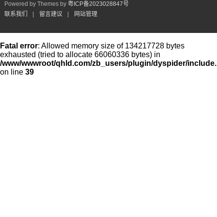
Powered by Themes by
粤ICP备2023028847号
联系我们
|
留言建议
|
网站管理
Fatal error
: Allowed memory size of 134217728 bytes
exhausted (tried to allocate 66060336 bytes) in
/www/wwwroot/qhld.com/zb_users/plugin/dyspider/include
on line
39