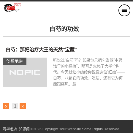
白芍的功效
白芍：那把治疗大王的天然“宝藏”
听说过“白芍”吗？如果你只把它当做“中药
创想地带
馆里的小绿植”，那可是忽悠了大半个时
代。今天就让小编给你说说这位“红娘”——
白芍，八卦它的功效、吃法、还有它为何
能跟痛风、脸...
‹‹
1
››
清华老店_知源阁​
©
2026 Copyright Your WebSite.Some Rights Reserved.