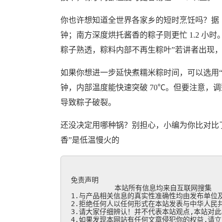
你也许想知道全世界各家乡的短时烹饪吗？据《
钟；南方深度烘托酱香的粽子则更忙 1.2 小时。国
粽子熟透，粽料内部不再生粽叶”若讲者出现，
如果你想进一步延快煮糯米粽时间，可以选用“多汁
钟，内部温度能快速突破 70℃。但要注意，
导致粽子破裂。
还没决定用哪种锅？别担心，小编为你比对比
香”是低温慢火的
免责声明

           本站所有信息均来自互联网搜集

1.与产品相关信息的真实性准确性均由发布单位及
2.拒绝任何人以任何形式在本站发表与中华人民共
3.请大家仔细辨认！并不代表本站观点,本站对此
4.如果发现本网站有任何文章侵犯你的权益,请立刻联