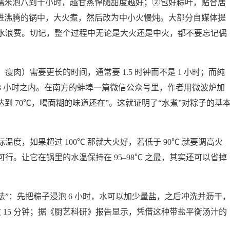
把糯米泡八到十小时，越甘蒸悍随甜度越好；②包好粽叶，贴合居
放进沸腾的锅中，大火煮，然后改为中小火慢炖。大部分自媒体提
水浪费。切记，整个过程中无论是大火还是中火，都不要忘记偶
肉）需要更长的时间，通常要 1.5 时钟而不是 1 小时；而纯
1.3 小时之内。在南方的蚌埠一篇微信公众号里，作者用微波炉加
达到 70℃，喝面糊的味道还在”。这就证明了“水煮”对粽子的基
度，如果超过 100℃ 那就大火好，若低于 90℃ 就要调高火
。让它在锅里的水温保持在 95–98℃ 之最，其实还可以省掉
法”：先把粽子浸泡 6 小时，水可以加少量盐，之后冲洗并沥干
煮 15 分钟；据《厨艺科研》报告显示，凭借这种带盐平衡汤汁的