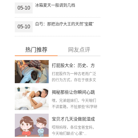
冰箱夏天一般调到几档
05-10
白芍：那把治疗大王的天然“宝藏”
05-10
热门推荐
网友点评
打屁股大全：历史、方
打屁股作为一种古老而广泛
法与注意事项全解析
的行为方式，存在于很多文
化和时代背景之中。从...
揭秘那些让你瞬间心跳
嘿，兄弟姐妹们，今天咱们
加速的夫妻性生活姿
不讲套路，不扯那些“科学研
究&r...
势，真的是“姿势”决定一
宝贝才几天没做就湿成
切吗？
哎呀妈呀，各位宝爸宝妈，
这个样，是不是出轨
今天咱们聊点“心累”...