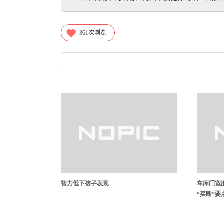
361
次浏览
智力低下孩子表现
车库门宽
“买断”要