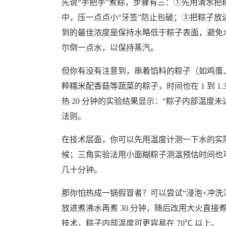
先说“手把手”煮粽，步骤有三：①先用清水
中，压一点点小“牙签”防止包破；③把粽子
到的最佳浓度是保持水略低于粽子表面，避免
尔倒一点水，以保持蒸汽。
但你有没有注意到，串着馅料的粽子（如鸡蛋、瘦
粹糯米配香菇等蔬菜的粽子，时间也在 1 到 
热 20 分钟的实验结果显示：“粽子内部温度未
法则。
在技术层面，你可以先用温度计测一下水的实际温
候；三角实验法用小面糊粽子测温预估时间也可行
几十分钟。
那你怕热成一锅假冒者？可以尝试“浸泡+冲洗
放进煮沸水再煮 30 分钟，随后改用大火直接
技术，粽子内部温度可更容易在 70℃ 以上。