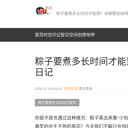
粽子要煮多长时间才能熟？来聊聊别闹
首页
时空印记​
智识空间​
创想地带
粽子要煮多长时间才能
日记
2026-05-10 6:36:41
时空印记​
清华老弟
粽子要煮多长时间才能熟
你是不是也遇过这种情况：粽子蒸出来像“小
典型的半生不熟的寿司？今天我们不聊只会惊叹