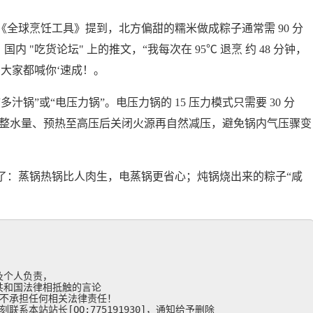
全球烹饪工具》提到，北方偏甜的糯米做成粽子通常需 90 分
内 "吃货论坛" 上的推文，“我每次在 95℃ 退烹 约 48 分钟，
大家都喊你‘速成！。
锅”或“电压力锅”。电压力锅的 15 压力模式只需要 30 分
调整水量、预热至高压后关闭火源再自然减压，避免锅内气压骤变
了：蒸锅热锅比人肉生，电蒸锅更省心；炖锅烧出来的粽子“咸
个人负责，

和国法律相抵触的言论

不承担任何相关法律责任！

系本站站长[QQ:775191930]，通知给予删除