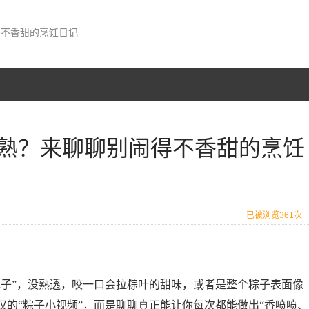
得不香甜的烹饪日记
熟？来聊聊别闹得不香甜的烹饪
已被浏览361次
包子”，没熟透，咬一口会拉粽叶的甜味，或者是整个粽子表面像
的“粽子小视频”，而是聊聊真正能让你每次都能做出“香喷喷、