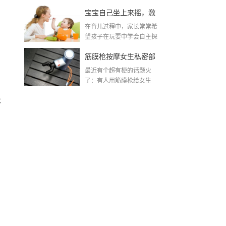
了？
宝宝自己坐上来摇，激
在育儿过程中，家长常常希
发孩子自主探索的乐趣
望孩子在玩耍中学会自主探
索与控制自己的身体。...
筋膜枪按摩女生私密部
最近有个超有梗的话题火
位？这波操作太有创意
了：有人用筋膜枪给女生
按"下面"？是的，你没听...
了！
本
，