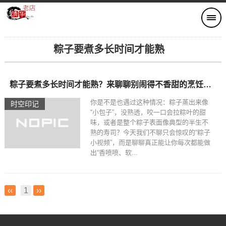
粽子要煮多长时间才能熟
粽子要煮多长时间才能熟？来聊聊别闹得不香甜的烹饪日记
你是不是也遇过这种情况：粽子蒸出来像
时空印记​
“小包子”，没熟透，咬一口会拉粽叶的甜
味，或者是整个粽子表面像典型的半生不
熟的寿司？今天我们不聊只会惊叹的“粽子
小视频”，而是聊聊真正能让你每次都能做
出“香喷喷、软...
‹‹
1
››