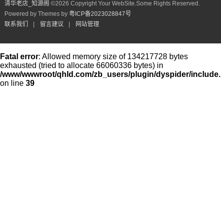
清华老店_知源阁​
©
2026 Copyright Your WebSite.Some Rights Reserved.
Powered by Themes by
粤ICP备2023028847号
联系我们
|
留言建议
|
网站管理
Fatal error
: Allowed memory size of 134217728 bytes
exhausted (tried to allocate 66060336 bytes) in
/www/wwwroot/qhld.com/zb_users/plugin/dyspider/include
on line
39