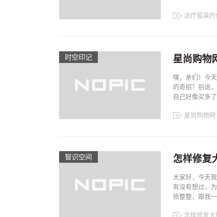
治疗狐臭的
时空印记​
星尚购物
嘿，亲们！今天
的奇招？别说，
自己好像买多了复
星尚购物网
智识空间​
怎样修复
大家好，今天我
有没有想过，为
拾整整，跟我一起“
怎样修复大