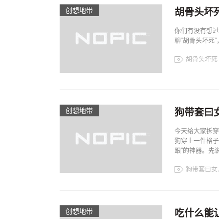
创想地带
胡骨头坏
你们有没有想过
聊“胡骨头坏死
胡骨头坏死
创想地带
狗带套曰
今天给大家拆穿
狗穿上一件格子
跟”的神器。先说一
狗带套曰女
创想地带
吃什么能