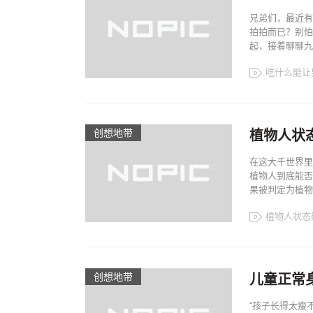
兄弟们，最近有
拍拍而已？别怕
起，接着聊聊九大
吃什么能让
创想地带
植物人状
在这大千世界里
植物人到底能否
果被判定为植物
植物人状态
创想地带
儿童正常身
“孩子长得太瘦