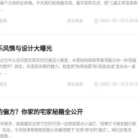
每个父母的必修课。今天我们就用最活泼、最可爱的方式，把“儿童正常身高表
..
高表
清华老弟
2026 / 05 / 10 5:28:5
乐风情与设计大曝光
过为什么在印度尼西亚的巴厘岛小屋里，木质结构和稻草屋顶能让你一秒穿越
”的情怀？其实，东南亚风格的魅力，就是把“热带迷雾”和“民族血液”混合出一道
...
特点
清华老弟
2026 / 05 / 10 5:27:1
的偏方？你家的宅家秘籍全公开
牙刷牙，抹面霜还在把下巴的汗渍一边倒成需点小油灯，结果打卡朋友圈只剩
道？别怂，今天就来聊聊那些能让你嬴得腋下“无味”称号的“偏方”，咱们全靠天
救...