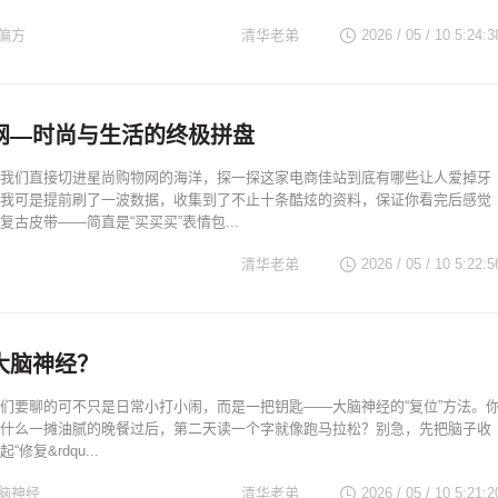
偏方
清华老弟
2026 / 05 / 10 5:24:3
网—时尚与生活的终极拼盘
我们直接切进星尚购物网的海洋，探一探这家电商佳站到底有哪些让人爱掉牙
我可是提前刷了一波数据，收集到了不止十条酷炫的资料，保证你看完后感觉
古皮带——简直是“买买买”表情包...
清华老弟
2026 / 05 / 10 5:22:5
大脑神经？
们要聊的可不只是日常小打小闹，而是一把钥匙——大脑神经的“复位”方法。
什么一摊油腻的晚餐过后，第二天读一个字就像跑马拉松？别急，先把脑子收
修复&rdqu...
脑神经
清华老弟
2026 / 05 / 10 5:21:2