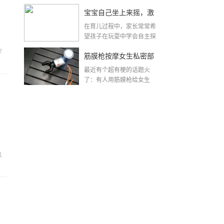
了？
宝宝自己坐上来摇，激
在育儿过程中，家长常常希
发孩子自主探索的乐趣
望孩子在玩耍中学会自主探
索与控制自己的身体。...
7
筋膜枪按摩女生私密部
最近有个超有梗的话题火
位？这波操作太有创意
了：有人用筋膜枪给女生
按"下面"？是的，你没听...
了！
，
1