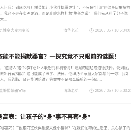
人问我：到底吃哪几样菜能让小伙伴挺得更“壮”，不只是“壮汉”在健身房里摆拍
，我这不是在卖鸡尾酒，而是聊聊怎样扎根“生长之道”。我们先从科学分子说
...
男性变大变粗变长
清华老弟
2026 / 05 / 10 5:34:0
态能不能捐献器官？一探究竟不只眼前的谜题！
，“植物人”这个称呼总让人联想到和机警背后隐藏的尴尬与道德抉择。说到底
做出器官捐献？这可能成了医学、法律、伦理乃至家庭大家都想问一句：我如
人，我的肺、肾还能送给谁？答案并不是那么简单的一句&l...
能够捐献器官吗
清华老弟
2026 / 05 / 10 5:30:2
高表：让孩子的“身”事不再套“身”
不够高吗？”“他跟同班伙伴跑起来像小猫咪？”在我们忙碌的生活里，关心孩子的