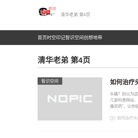
清华老弟 第4页
首页
时空印记​
智识空间​
创想地带
清华老弟 第4页
智识空间​
如何治疗
头痛？别以为这
几家科普网站、
痛灵药”，让你轻.
如何治疗头