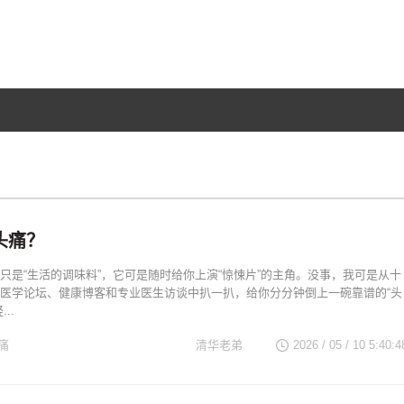
头痛？
只是“生活的调味料”，它可是随时给你上演“惊悚片”的主角。没事，我可是从十
医学论坛、健康博客和专业医生访谈中扒一扒，给你分分钟倒上一碗靠谱的“头
..
痛
清华老弟
2026 / 05 / 10 5:40:4