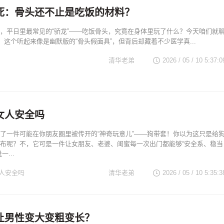
死：骨头还不止是吃饭的材料？
，平日里最常见的“骄龙”——吃饭骨头，究竟在身体里玩了什么？今天咱们就
”，这个听起来像是幽默版的“骨头假面具”，但背后却藏着不少医学真...
清华老弟
2026 / 05 / 10 5:37:0
女人安全吗
了一件可能在你朋友圈里被传开的“神奇玩意儿”——狗带套！你以为这只是给
布呢？不，它可是一件让女朋友、老婆、闺蜜每一次出门都能够“安全系、稳当
...
人安全吗
清华老弟
2026 / 05 / 10 5:35:3
让男性变大变粗变长？