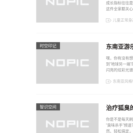
成长指标往往是
这件全家都关心.
儿童正常身
时空印记​
东南亚游
嘿，你有没有想
到“地球另一端
闪亮的炫彩光谱。
东南亚风格
智识空间​
治疗狐臭
你是不是每天刷
“臭味杀手”频
然、轻松搞定，拯