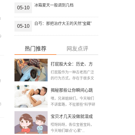
冰箱夏天一般调到几档
05-10
聊
白芍：那把治疗大王的天然“宝藏”
05-10
9
热门推荐
网友点评
打屁股大全：历史、方
打屁股作为一种古老而广泛
法与注意事项全解析
的行为方式，存在于很多文
狗
化和时代背景之中。从...
揭秘那些让你瞬间心跳
嘿，兄弟姐妹们，今天咱们
加速的夫妻性生活姿
8
不讲套路，不扯那些“科学研
究&r...
势，真的是“姿势”决定一
宝贝才几天没做就湿成
切吗？
哎呀妈呀，各位宝爸宝妈，
这个样，是不是出轨
今天咱们聊点“心累”...