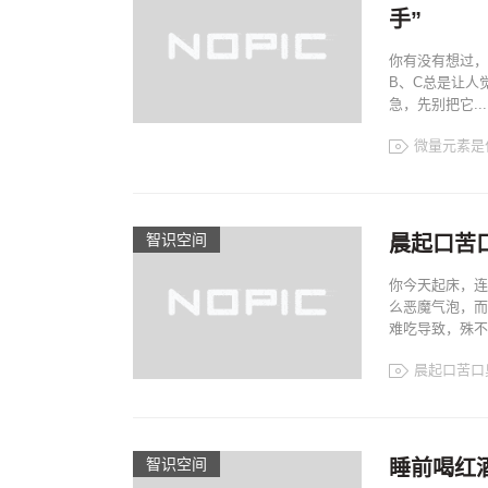
手”
你有没有想过，
B、C总是让人
急，先别把它...
微量元素是
智识空间​
晨起口苦
你今天起床，连
么恶魔气泡，而
难吃导致，殊不
晨起口苦口
智识空间​
睡前喝红