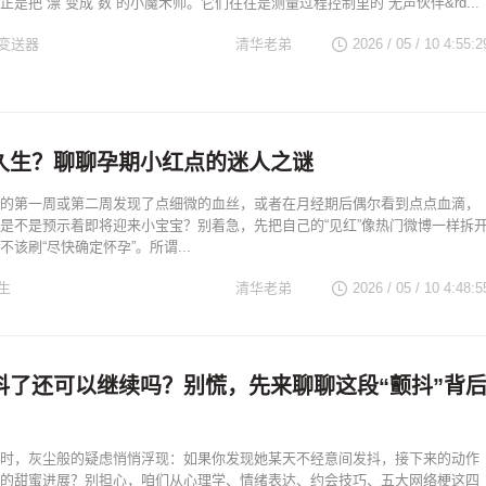
是把“漂”变成“数”的小魔术师。它们往往是测量过程控制里的“无声伙伴&rd...
变送器
清华老弟
2026 / 05 / 10 4:55:2
久生？聊聊孕期小红点的迷人之谜
的第一周或第二周发现了点细微的血丝，或者在月经期后偶尔看到点点血滴，
是不是预示着即将迎来小宝宝？别着急，先把自己的“见红”像热门微博一样拆
该刷“尽快确定怀孕”。所谓...
生
清华老弟
2026 / 05 / 10 4:48:5
抖了还可以继续吗？别慌，先来聊聊这段“颤抖”背
时，灰尘般的疑虑悄悄浮现：如果你发现她某天不经意间发抖，接下来的动作
的甜蜜进展？别担心，咱们从心理学、情绪表达、约会技巧、五大网络梗这四