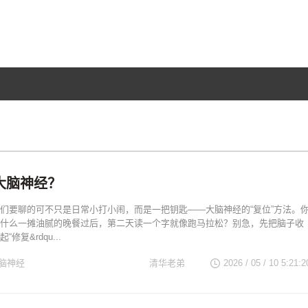
大脑神经？
们要聊的可不只是日常小打小闹，而是一把钥匙——大脑神经的“复位”方法。
什么一摊油腻的晚餐过后，第二天读一个字就像跑马拉松？别急，先把脑子收
修复&rdqu...
脑神经
清华老弟
2026 / 05 / 10 5:21:2