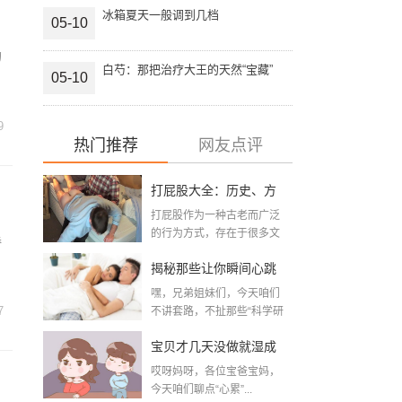
冰箱夏天一般调到几档
05-10
的
白芍：那把治疗大王的天然“宝藏”
05-10
9
热门推荐
网友点评
打屁股大全：历史、方
打屁股作为一种古老而广泛
法与注意事项全解析
的行为方式，存在于很多文
卷
化和时代背景之中。从...
，
揭秘那些让你瞬间心跳
嘿，兄弟姐妹们，今天咱们
加速的夫妻性生活姿
7
不讲套路，不扯那些“科学研
究&r...
势，真的是“姿势”决定一
宝贝才几天没做就湿成
切吗？
哎呀妈呀，各位宝爸宝妈，
这个样，是不是出轨
今天咱们聊点“心累”...