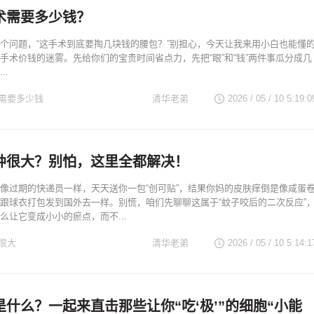
术需要多少钱？
个问题，“这手术到底要掏几块钱的腰包？”别担心，今天让我来用小白也能懂
手术价钱的迷雾。先给你们的宝贵时间省点力，先把“眼”和“钱”两件事瓜分成几
..
需要多少钱
清华老弟
2026 / 05 / 10 5:19:0
肿很大？别怕，这里全都解决！
像过期的快递员一样，天天送你一包“创可贴”，结果你妈的皮肤痒倒是像咸蛋
跟球衣打包发到国外去一样。别慌，咱们先聊聊这属于“蚊子咬后的二次反应”
么让它变成小小的瘀点，而不...
很大
清华老弟
2026 / 05 / 10 5:14:1
什么？一起来直击那些让你“吃‘极’”的细胞“小能