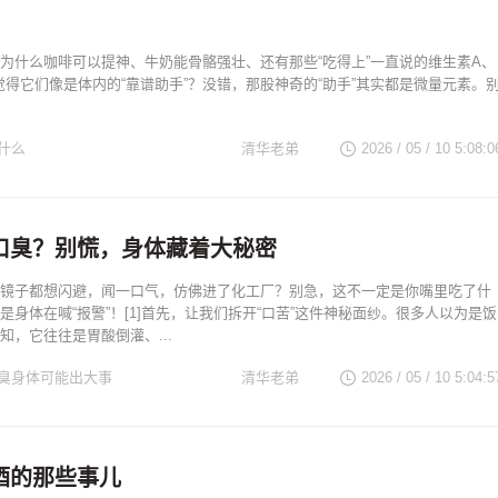
为什么咖啡可以提神、牛奶能骨骼强壮、还有那些“吃得上”一直说的维生素A、
觉得它们像是体内的“靠谱助手”？没错，那股神奇的“助手”其实都是微量元素。
什么
清华老弟
2026 / 05 / 10 5:08:0
口臭？别慌，身体藏着大秘密
镜子都想闪避，闻一口气，仿佛进了化工厂？别急，这不一定是你嘴里吃了什
是身体在喊“报警”！[1]首先，让我们拆开“口苦”这件神秘面纱。很多人以为是饭
知，它往往是胃酸倒灌、...
臭身体可能出大事
清华老弟
2026 / 05 / 10 5:04:5
酒的那些事儿