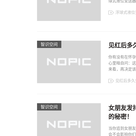
球式液位变送器正
浮球式液位
智识空间​
见红后多
你有没有在怀孕
心里暗自问：这
来看，再决定该不
见红后多久
智识空间​
女朋友发
的秘密！
当你追到女朋友
会不会影响你们