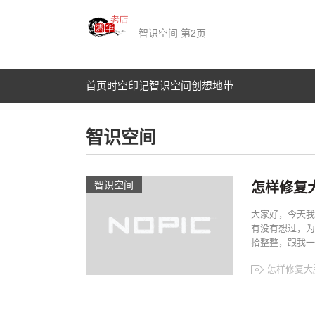
智识空间​ 第2页
首页
时空印记​
智识空间​
创想地带
智识空间​
智识空间​
怎样修复
大家好，今天我
有没有想过，为
拾整整，跟我一起“
怎样修复大