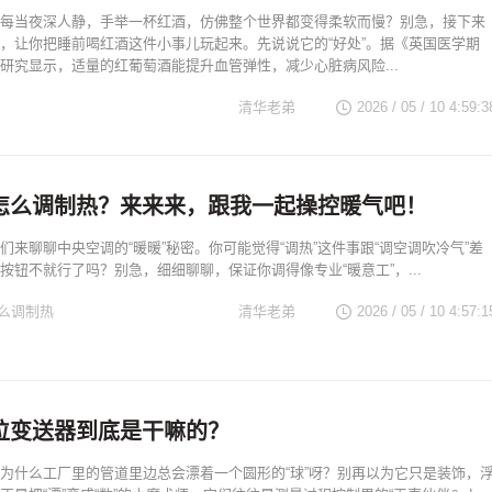
每当夜深人静，手举一杯红酒，仿佛整个世界都变得柔软而慢？别急，接下来
，让你把睡前喝红酒这件小事儿玩起来。先说说它的“好处”。据《英国医学期
研究显示，适量的红葡萄酒能提升血管弹性，减少心脏病风险...
清华老弟
2026 / 05 / 10 4:59:3
怎么调制热？来来来，跟我一起操控暖气吧！
们来聊聊中央空调的“暖暖”秘密。你可能觉得“调热”这件事跟“调空调吹冷气”差
按钮不就行了吗？别急，细细聊聊，保证你调得像专业“暖意工”，...
么调制热
清华老弟
2026 / 05 / 10 4:57:1
位变送器到底是干嘛的？
为什么工厂里的管道里边总会漂着一个圆形的“球”呀？别再以为它只是装饰，