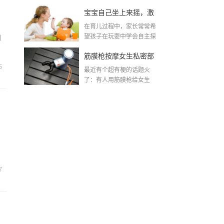
了？
宝宝自己坐上来摇，激
在育儿过程中，家长常常希
发孩子自主探索的乐趣
望孩子在玩耍中学会自主探
别
索与控制自己的身体。...
筋膜枪按摩女生私密部
6
最近有个超有梗的话题火
位？这波操作太有创意
了：有人用筋膜枪给女生
按"下面"？是的，你没听...
了！
7