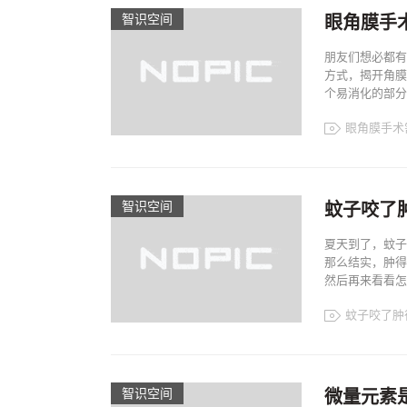
智识空间​
眼角膜手
朋友们想必都有
方式，揭开角膜
个易消化的部分.
眼角膜手术
智识空间​
蚊子咬了
夏天到了，蚊子
那么结实，肿得
然后再来看看怎
蚊子咬了肿
智识空间​
微量元素是