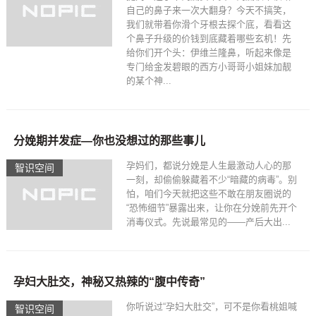
自己的鼻子来一次大翻身？今天不搞笑，
我们就带着你滑个牙根去探个底，看看这
个鼻子升级的价钱到底藏着哪些玄机！先
给你们开个头：伊维兰隆鼻，听起来像是
专门给金发碧眼的西方小哥哥小姐妹加靓
的某个神...
分娩期并发症—你也没想过的那些事儿
孕妈们，都说分娩是人生最激动人心的那
智识空间​
一刻，却偷偷躲藏着不少“暗藏的病毒”。别
怕，咱们今天就把这些不敢在朋友圈说的
“恐怖细节”暴露出来，让你在分娩前先开个
消毒仪式。先说最常见的——产后大出...
孕妇大肚交，神秘又热辣的“腹中传奇”
你听说过“孕妇大肚交”，可不是你看桃姐喊
智识空间​