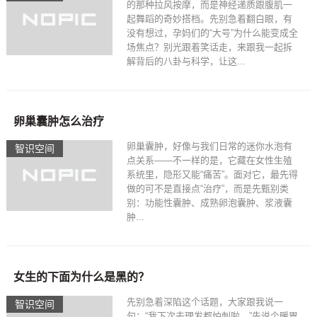
的那种拉风按摩，而是神经递质跟腹肌一
起舞蹈的奇妙搭档。先别急着翻白眼，有
没有想过，孕妈们的“大号”为什么能变成全
场焦点？别光跟着笑话走，来跟我一起拆
解背后的八卦与科学，让这...
卵巢囊肿怎么治疗
卵巢囊肿，好像与我们日常的迷你水泡有
智识空间​
点关系——不一样的是，它藏在女性生殖
系统里，隐形又能“痛苦”。面对它，最先得
做的可不是直接点“治疗”，而是先甄别类
别：功能性囊肿、成熟卵泡囊肿、浆液囊
肿...
女生的下面为什么是黑的？
先别急着深陷这个话题，大家跟我说一
智识空间​
句：“我下次去理发都怕刺啦。”先说个暖胃