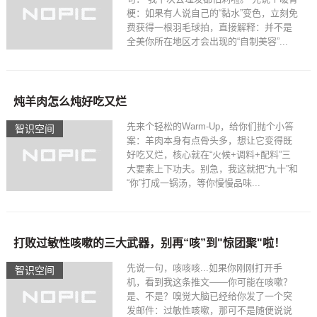
梗：如果有人说自己的“黏水”变色，立刻免
费获得一根羽毛球拍，直接解释：并不是
全美你所在地区才会出现的“自制美容”...
炖羊肉怎么炖好吃又烂
先来个轻松的Warm-Up，给你们抛个小答
智识空间​
案：羊肉本身有点骨头多，想让它变得既
好吃又烂，核心就在“火候+调料+配料”三
大要素上下功夫。别急，我这就把“九十”和
“你”打成一锅汤，等你慢慢品味...
打败过敏性咳嗽的三大武器，别再“咳”到"惊团聚"啦！
先说一句，咳咳咳...如果你刚刚打开手
智识空间​
机，看到我这条推文——你可能在咳嗽？
是、不是？嗅觉大脑已经给你发了一个突
发邮件：过敏性咳嗽，那可不是随便说说