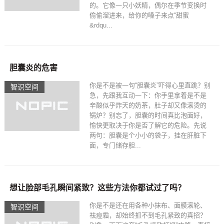
的。它像一只小妖精，偶尔在季节变换时
偷偷溜进来，给你的嗓子来点“甜蜜
&rdqu...
胆囊炎的危害
你是不是被一句“胆囊炎”吓得心里直跳？别
智识空间​
急，先跟我互动一下：你手里拿着是不是
辛酸似乎炸天的奶茶，肚子却又像滚烫的
锅炉？别忘了，胆囊的时间真比泡面好，
愉快更取决于你是否了解它的危险。先说
两句：胆囊是个小小的袋子，挂在肝脏下
面，专门储存胆...
想让脸部毛孔瞬间紧致？这些方法你都试过了吗？
你是不是还在用各种小抹布、面膜滚轮、
智识空间​
祛痘霜，却始终抓不到毛孔紧致的真招？