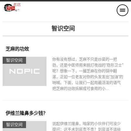
智识空间​
芝麻的功效
你有没有想过，芝麻不只是炒菜的一把
智识空间​
劲，还是中医师用来挑灯夜战的“隐形卫士”
呢？想象一下，一撮芝麻在你的锅中翻
滚，正如一位老友对你的头发发出“加油”的
呐喊。下面，让我们一起用最活泼的语气
把芝麻的功效拆解成可食用的小...
伊维兰隆鼻多少钱？
说起伊维兰隆鼻，咱家的小伙伴们可没少
智识空间​
提问：这手术到底贵不贵？到底该不该给